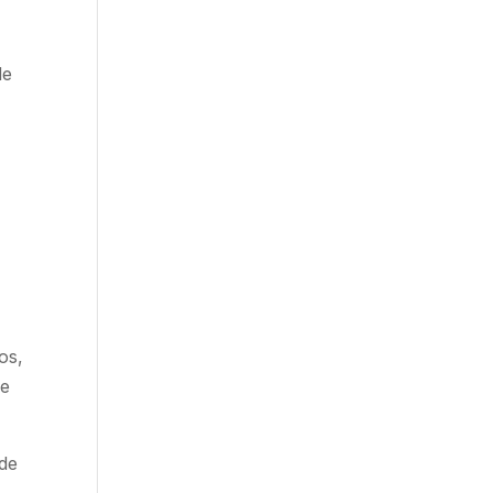
de
os,
le
 de